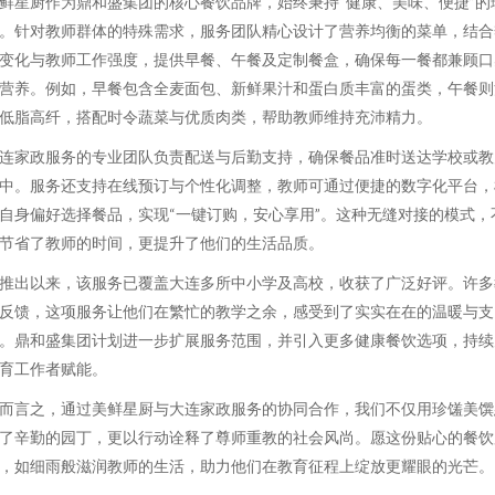
鲜星厨作为鼎和盛集团的核心餐饮品牌，始终秉持“健康、美味、便捷”的
。针对教师群体的特殊需求，服务团队精心设计了营养均衡的菜单，结合
变化与教师工作强度，提供早餐、午餐及定制餐盒，确保每一餐都兼顾口
营养。例如，早餐包含全麦面包、新鲜果汁和蛋白质丰富的蛋类，午餐则
低脂高纤，搭配时令蔬菜与优质肉类，帮助教师维持充沛精力。
连家政服务的专业团队负责配送与后勤支持，确保餐品准时送达学校或教
中。服务还支持在线预订与个性化调整，教师可通过便捷的数字化平台，
自身偏好选择餐品，实现“一键订购，安心享用”。这种无缝对接的模式，
节省了教师的时间，更提升了他们的生活品质。
推出以来，该服务已覆盖大连多所中小学及高校，收获了广泛好评。许多
反馈，这项服务让他们在繁忙的教学之余，感受到了实实在在的温暖与支
。鼎和盛集团计划进一步扩展服务范围，并引入更多健康餐饮选项，持续
育工作者赋能。
而言之，通过美鲜星厨与大连家政服务的协同合作，我们不仅用珍馐美馔
了辛勤的园丁，更以行动诠释了尊师重教的社会风尚。愿这份贴心的餐饮
，如细雨般滋润教师的生活，助力他们在教育征程上绽放更耀眼的光芒。