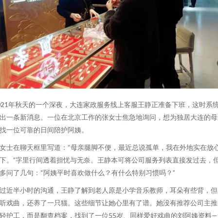
021年秋天的一个深夜，大连家政服务线上客服王静正准备下班，这时系
出一条新消息。一位在北京工作的张女士焦急地询问，想为独居大连的母
找一位可靠的日间陪护阿姨。
女士在聊天框里写道：“母亲腿脚不便，最近总说孤单，我在外地实在放
下。”字里行间透着担忧与无奈。王静本可将公司服务列表直接发过去，
多问了几句：“阿姨平时喜欢做什么？有什么特别习惯吗？”
过近半小时的沟通，王静了解到老人原是小学音乐教师，耳朵有些背，但
听戏曲，还养了一只猫。这些细节让她心里有了谱。她没有推荐公司主推
轻护工，而是翻查档案，找到了一位55岁、同样爱好戏曲的刘阿姨资料—