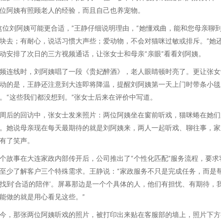
位阿姨有照顾老人的经验，而且自己也养宠物。
这位刘阿姨可能更合适，”王静仔细说明理由，“她懂戏曲，能和您母亲聊
块去；有耐心，说话习惯大声些；爱动物，不会对猫咪过敏或排斥。”她
动安排了次日的三方视频通话，让张女士和母亲“亲眼”看看刘阿姨。
频连线时，刘阿姨唱了一段《贵妃醉酒》，老人眼睛顿时亮了。更让张女
动的是，王静还注意到大连即将降温，提醒刘阿姨第一天上门时带条小毯
。“这些我们都没想到。”张女士后来在评价中写道。
周后的回访中，张女士发来照片：两位阿姨坐在窗前听戏，猫咪蜷在她们
。她说母亲现在每天最期待的就是刘阿姨来，两人一起听戏、聊往事，家
有了笑声。
个故事在大连家政内部传开后，公司推出了“个性化匹配”服务流程，要求
至少了解客户三个特殊需求。王静说：“家政服务不只是完成任务，而是
找到‘合适的陪伴’。屏幕那边是一个个具体的人，他们有担忧、有期待，
能做的就是用心看见这些。”
今，那张两位阿姨听戏的照片，被打印出来贴在客服部的墙上，照片下方