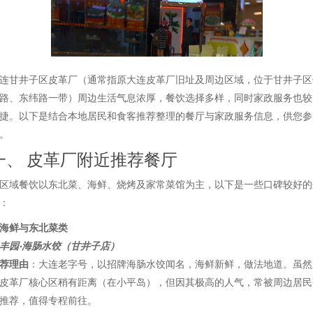
连甘井子区皮革厂（通常指原大连皮革厂旧址及周边区域，位于甘井子区
路、东纬路一带）周边生活气息浓厚，餐饮选择多样，同时家政服务也较
捷。以下是结合本地居民和食客推荐整理的餐厅与家政服务信息，供您参
。
一、 皮革厂附近推荐餐厅
区域餐饮以东北菜、海鲜、烧烤及家常菜馆为主，以下是一些口碑较好的
：
. 海鲜与东北菜类
丰园·海肠水饺（甘井子店）
荐理由
：大连老字号，以招牌海肠水饺闻名，海鲜新鲜，做法地道。虽然
皮革厂核心区稍有距离（在小平岛），但因其极高的人气，常被周边居民
推荐，值得专程前往。