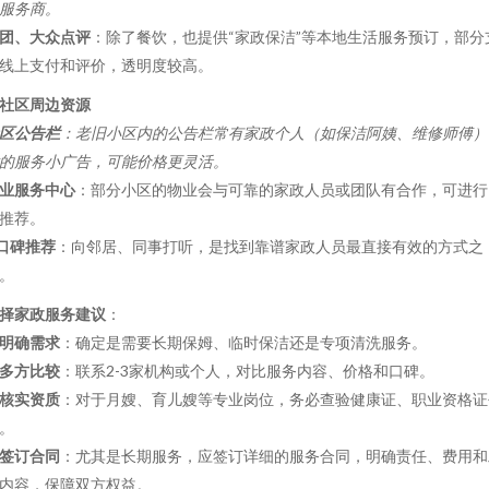
服务商。
团、大众点评
：除了餐饮，也提供“家政保洁”等本地生活服务预订，部分
线上支付和评价，透明度较高。
. 社区周边资源
区公告栏
：老旧小区内的公告栏常有家政个人（如保洁阿姨、维修师傅）
的服务小广告，可能价格更灵活。
业服务中心
：部分小区的物业会与可靠的家政人员或团队有合作，可进行
推荐。
口碑推荐
：向邻居、同事打听，是找到靠谱家政人员最直接有效的方式之
。
择家政服务建议
：
明确需求
：确定是需要长期保姆、临时保洁还是专项清洗服务。
多方比较
：联系2-3家机构或个人，对比服务内容、价格和口碑。
核实资质
：对于月嫂、育儿嫂等专业岗位，务必查验健康证、职业资格证
。
签订合同
：尤其是长期服务，应签订详细的服务合同，明确责任、费用和
内容，保障双方权益。