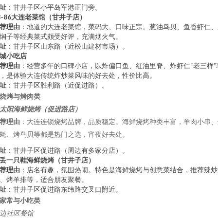
址
：甘井子区小平岛军港正门旁。
8-86大连老菜馆（甘井子店）
荐理由
：地道的大连老菜馆，菜码大、口味正宗。葱油鸟贝、鱼香虾仁、
焖子等经典菜式颇受好评，充满烟火气。
址
：甘井子区山东路（近松山建材市场）。
城小吃店
荐理由
：经营多年的口碑小店，以炸偏口鱼、红油里脊、炸虾仁“老三样”
，是体验大连传统炸炒菜风味的好去处，性价比高。
址
：甘井子区胜利路（近促进路）。
. 烧烤与烤肉类
太阳海鲜烧烤（促进路店）
荐理由
：大连连锁烧烤品牌，品质稳定。海鲜烧烤种类丰富，羊肉小串、
蚝、烤鸟贝等都是热门之选，宵夜好去处。
址
：甘井子区促进路（周边有多家分店）。
丢一只鞋海鲜烧烤（甘井子店）
荐理由
：店名有趣，氛围热闹。特色是海鲜烧烤与创意菜结合，推荐辣炒
、烤羊排等，适合朋友聚餐。
址
：甘井子区促进路东纬路交叉口附近。
. 家常与小吃类
边社区餐馆