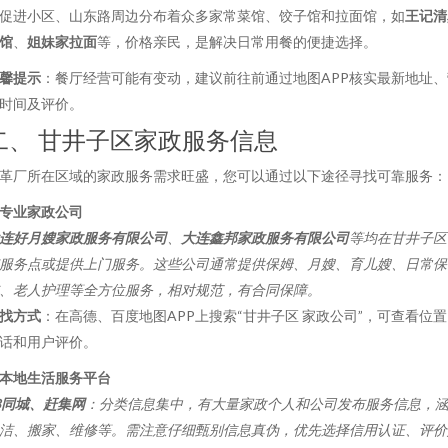
促进小区、山东路周边分布着众多家常菜馆、饺子馆和拉面馆，如
王记清
馆
、
姐妹家拉面
等，价格亲民，是解决日常用餐的便捷选择。
馨提示
：餐厅经营可能有变动，建议前往前通过地图APP核实最新地址、
时间及评价。
二、 甘井子区家政服务信息
革厂所在区域的家政服务需求旺盛，您可以通过以下途径寻找可靠服务：
. 专业家政公司
连好月嫂家政服务有限公司
、
大连鑫邦家政服务有限公司
等均在甘井子区
服务点或提供上门服务。这些公司通常提供保姆、月嫂、育儿嫂、日常保
、老人护理等全方位服务，相对规范，有合同保障。
找方式
：在高德、百度地图APP上搜索“甘井子区 家政公司”，可查看位
话和用户评价。
. 本地生活服务平台
8同城、赶集网
：分类信息集中，有大量家政个人和公司发布服务信息，
洁、搬家、维修等。需注意仔细甄别信息真伪，优先选择信用认证、评价