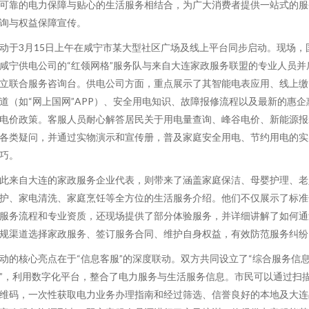
可靠的电力保障与贴心的生活服务相结合，为广大消费者提供一站式的服
询与权益保障宣传。
动于3月15日上午在咸宁市某大型社区广场及线上平台同步启动。现场，
咸宁供电公司的“红领网格”服务队与来自大连家政服务联盟的专业人员并
立联合服务咨询台。供电公司方面，重点展示了其智能电表应用、线上缴
道（如“网上国网”APP）、安全用电知识、故障报修流程以及最新的惠企
电价政策。客服人员耐心解答居民关于用电量查询、峰谷电价、新能源报
各类疑问，并通过实物演示和宣传册，普及家庭安全用电、节约用电的实
巧。
此来自大连的家政服务企业代表，则带来了涵盖家庭保洁、母婴护理、老
护、家电清洗、家庭烹饪等全方位的生活服务介绍。他们不仅展示了标准
服务流程和专业资质，还现场提供了部分体验服务，并详细讲解了如何通
规渠道选择家政服务、签订服务合同、维护自身权益，有效防范服务纠纷
动的核心亮点在于“信息客服”的深度联动。双方共同设立了“综合服务信
”，利用数字化平台，整合了电力服务与生活服务信息。市民可以通过扫
维码，一次性获取电力业务办理指南和经过筛选、信誉良好的本地及大连