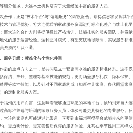
等细分领域，大连本土机构培育了大量经验丰富的服务人员。
次合作，正是“技术平台”与“落地服务”的深度融合。帮得信息将发挥其平
技术与管理优势，将大连优质的家政服务资源进行标准化整合与线上化呈
；而大连的合作方则将提供经过严格培训、技能扎实的服务团队，并贡献
地化的服务运营经验。这种互补模式，有望突破地域限制，实现服务标准
员资质的互认互通。
、服务升级：标准化与个性化并重
作后的重点方向之一，是共同建立一套更高水准的服务标准体系。这不仅
括保洁、烹饪、整理等基础技能的规范，更将涵盖服务礼仪、隐私保护、
处理等软性技能，以及针对不同家庭构成（如新生儿家庭、多代同堂家庭
）的定制化服务方案。
于福州的用户而言，这意味着能够通过熟悉的本地平台，预约到来自大连
过高标准筛选与培训的家政服务人员，体验可能更具特色的专业服务。反
，大连的家庭也可能通过此渠道，享受到由福州帮得平台赋能带来的更便
约、更透明计价、更完善售后保障的服务体验。尤其在季节性用工高峰或