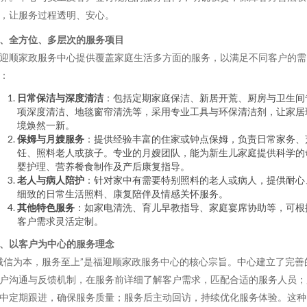
，让服务过程透明、安心。
、全方位、多层次的服务项目
迎顺家政服务中心提供覆盖家庭生活多方面的服务，以满足不同客户的需
：
日常保洁与深度清洁
：包括定期家庭保洁、新居开荒、厨房与卫生间
项深度清洁、地毯窗帘清洗等，采用专业工具与环保清洁剂，让家居
境焕然一新。
保姆与月嫂服务
：提供经验丰富的住家或钟点保姆，负责日常家务、
饪、照料老人或孩子。专业的月嫂团队，能为新生儿家庭提供科学的
婴护理、营养餐食制作及产后康复指导。
老人与病人陪护
：针对家中有需要特别照料的老人或病人，提供耐心
细致的日常生活照料、康复陪伴及情感关怀服务。
其他特色服务
：如家电清洗、育儿早教指导、家庭宴席协助等，可根
客户需求灵活定制。
、以客户为中心的服务理念
诚信为本，服务至上”是福迎顺家政服务中心的核心宗旨。中心建立了完善
户沟通与反馈机制，在服务前详细了解客户需求，匹配合适的服务人员；
中定期跟进，确保服务质量；服务后主动回访，持续优化服务体验。这种