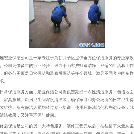
连宏业保洁公司是一家专注于为甘井子区提供全方位保洁服务的专业家政
。公司凭借多年的行业经验，致力于为客户打造洁净、舒适的生活和工作
，服务范围覆盖日常保洁和装修后保洁等多个领域，满足不同客户的多样
求。
日常保洁服务方面，宏业保洁公司提供定期或一次性清洁服务，包括地面
、家具擦拭、厨房卫生间深度清洁等，确保家庭和办公场所的日常卫生得
效维护。所有保洁人员均经过专业培训，使用环保清洁剂和先进设备，既
清洁效果，又注重环保与健康。
修后保洁是公司的另一大特色服务。装修工程完成后，往往留下大量灰尘
漆斑点等顽固污渍，宏业保洁团队会进行全面清理，包括窗户、墙面、地