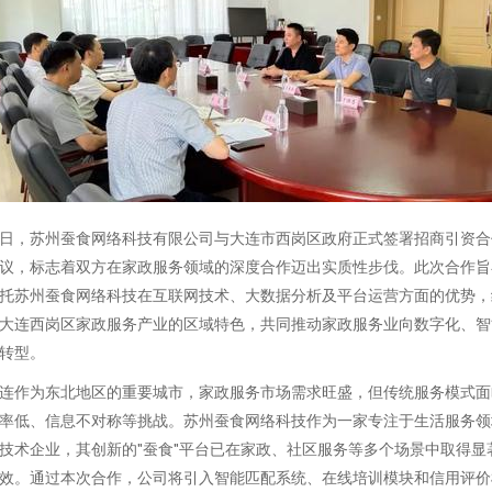
日，苏州蚕食网络科技有限公司与大连市西岗区政府正式签署招商引资合
议，标志着双方在家政服务领域的深度合作迈出实质性步伐。此次合作旨
托苏州蚕食网络科技在互联网技术、大数据分析及平台运营方面的优势，
大连西岗区家政服务产业的区域特色，共同推动家政服务业向数字化、智
转型。
连作为东北地区的重要城市，家政服务市场需求旺盛，但传统服务模式面
率低、信息不对称等挑战。苏州蚕食网络科技作为一家专注于生活服务领
技术企业，其创新的"蚕食"平台已在家政、社区服务等多个场景中取得显
效。通过本次合作，公司将引入智能匹配系统、在线培训模块和信用评价