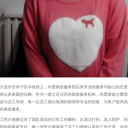
大连市甘井子区丰收路上，尚爱家政服务部以其专业的服务与贴心的态度
得众多家庭的信赖。作为一家立足社区的家政服务机构，尚爱家政注重团
设与员工培训，每一位员工都以饱满的热情和专业的技能，为客户提供高
的家政服务。
工照片相册记录了团队成员的日常工作瞬间：从清洁打扫、老人陪护，到
协助和家庭烹饪，每一张照片都体现了员工们细致认真的工作态度。这些